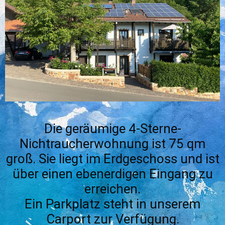
Die geräumige 4-Sterne-
Nichtraucherwohnung ist 75 qm
groß. Sie liegt im Erdgeschoss und ist
über einen ebenerdigen Eingang zu
erreichen.
Ein Parkplatz steht in unserem
Carport zur Verfügung.